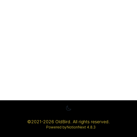
©
2021-2026
OldBird
. All rights reserved.
Powered by
NotionNext
4.8.3